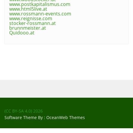
www.postkapitalismus.com
www.html5live.at
www.rossmann-events.com
www.reignisse.com
stocker-rossmann.at
brunnmeister.at
Quidooo.at
(CC BY-SA 4.0)
2026
Software Theme By :
OceanWeb Themes