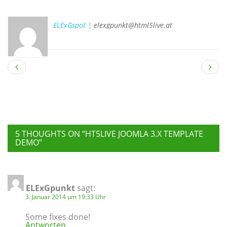
ELExGspot |
elexgpunkt@html5live.at
5 THOUGHTS ON “
HT5LIVE JOOMLA 3.X TEMPLATE
DEMO
”
ELExGpunkt
sagt:
3. Januar 2014 um 19:33 Uhr
Some fixes done!
Antworten