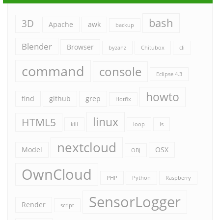
bash
3D
Apache
awk
backup
Blender
Browser
byzanz
Chitubox
cli
command
console
Eclipse 4.3
howto
find
github
grep
Hotfix
linux
HTML5
kill
loop
ls
nextcloud
Model
OSX
OBJ
OwnCloud
PHP
Python
Raspberry
SensorLogger
Render
script