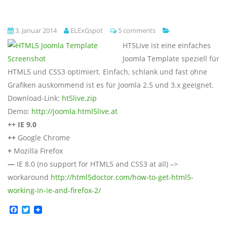
3. Januar 2014
ELExGspot
5 comments
HT5Live ist eine einfaches
Joomla Template speziell für
HTML5 und CSS3 optimiert. Einfach, schlank und fast ohne
Grafiken auskommend ist es für Joomla 2.5 und 3.x geeignet.
Download-Link:
ht5live.zip
Demo:
http://joomla.html5live.at
++ IE 9.0
++
Google Chrome
+
Mozilla Firefox
—
IE 8.0 (no support for HTML5 and CSS3 at all) –>
workaround
http://html5doctor.com/how-to-get-html5-
working-in-ie-and-firefox-2/
Facebook
Twitter