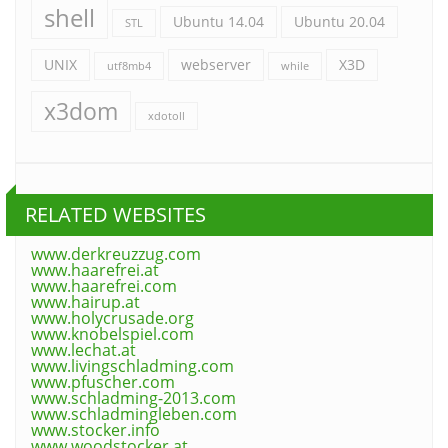
shell
Ubuntu 14.04
Ubuntu 20.04
STL
UNIX
webserver
X3D
utf8mb4
while
x3dom
xdotoll
RELATED WEBSITES
www.derkreuzzug.com
www.haarefrei.at
www.haarefrei.com
www.hairup.at
www.holycrusade.org
www.knobelspiel.com
www.lechat.at
www.livingschladming.com
www.pfuscher.com
www.schladming-2013.com
www.schladmingleben.com
www.stocker.info
www.woodstocker.at